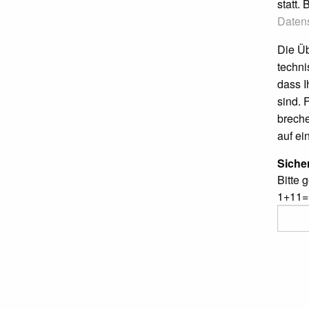
statt.
Daten
Die Üb
techni
dass 
sind. 
breche
auf ei
Siche
Bitte 
1+11=