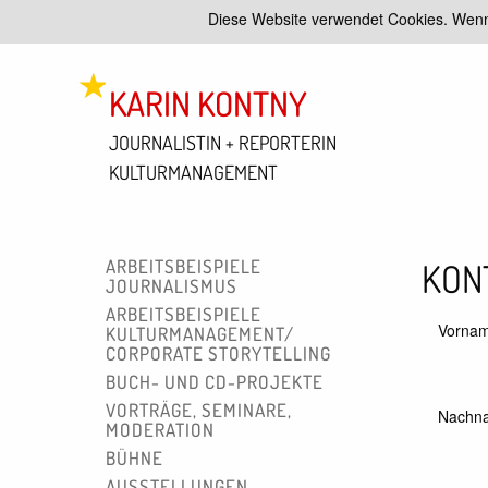
Diese Website verwendet Cookies. Wenn
KARIN KONTNY
JOURNALISTIN + REPORTERIN
KULTURMANAGEMENT
ARBEITSBEI­SPIELE
KON
JOURNALISMUS
ARBEITSBEI­SPIELE
Vorna
KULTUR­MANAGEMENT/
CORPORATE STORYTELLING
BUCH- UND CD-PROJEKTE
VORTRÄGE, SEMINARE,
Nachn
MODERATION
BÜHNE
AUSSTELLUNGEN